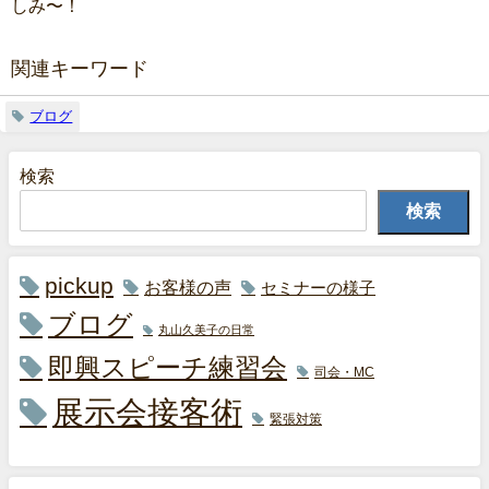
しみ〜！
関連キーワード
ブログ
検索
検索
pickup
お客様の声
セミナーの様子
ブログ
丸山久美子の日常
即興スピーチ練習会
司会・MC
展示会接客術
緊張対策