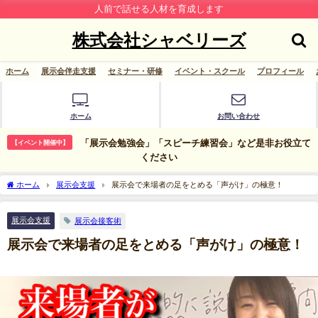
人前で話せる人材を育成します
株式会社シャベリーズ
ホーム
展示会伴走支援
セミナー・研修
イベント・スクール
プロフィール
ホーム
お問い合わせ
「展示会勉強会」「スピーチ練習会」など是非お役立て
【イベント開催中】
ください
ホーム
展示会支援
展示会で来場者の足をとめる「声がけ」の極意！
展示会支援
展示会接客術
展示会で来場者の足をとめる「声がけ」の極意！