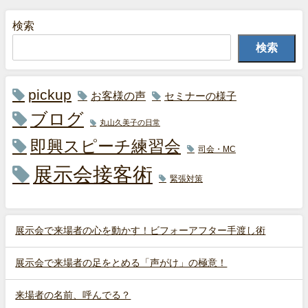
検索
検索
pickup
お客様の声
セミナーの様子
ブログ
丸山久美子の日常
即興スピーチ練習会
司会・MC
展示会接客術
緊張対策
展示会で来場者の心を動かす！ビフォーアフター手渡し術
展示会で来場者の足をとめる「声がけ」の極意！
来場者の名前、呼んでる？