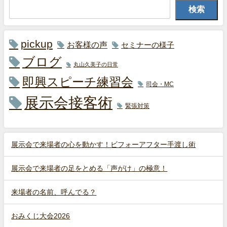
検索
pickup
お客様の声
セミナーの様子
ブログ
丸山久美子の日常
即興スピーチ練習会
司会・MC
展示会接客術
緊張対策
展示会で来場者の心を動かす！ビフォーアフター手渡し術
展示会で来場者の足をとめる「声がけ」の極意！
来場者の名前、呼んでる？
おみくじ大会2026