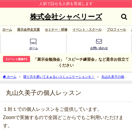
人前で話せる人材を育成します
株式会社シャベリーズ
ホーム
展示会伴走支援
セミナー・研修
イベント・スクール
プロフィール
ホーム
お問い合わせ
「展示会勉強会」「スピーチ練習会」など是非お役立て
【イベント開催中】
ください
ホーム
喋り方を磨いてまぁるいコミュニケーションを！
丸山久美子の個人
レッスン
丸山久美子の個人レッスン
１対１での個人レッスンをご提供しています。
Zoomで実施するので全国どこからでもご利用いただけま
す。